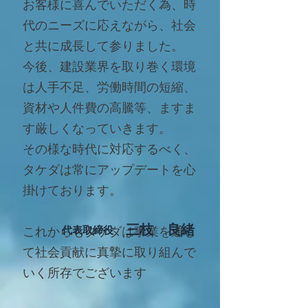
お客様に喜んでいただく為、時
代のニーズに応えながら、社会
と共に成長して参りました。
今後、建設業界を取り巻く環境
は人手不足、労働時間の短縮、
資材や人件費の高騰等、ますま
す厳しくなっていきます。
その様な時代に対応するべく、
タケダは常にアップデートを心
掛けております。
​三枝 良緒
​これからも
代表取締役
タケダは事業を通じ
て
社会貢献に
真摯に取り組んで
いく所存でございます