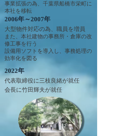
事業拡張の為、千葉県船橋市栄町に
本社を移転
2006年～2007年
大型物件対応の為、職員を増員
また、本社建物の事務所・倉庫の改
修工事を行う
設備用ソフトを導入し、事務処理の
効率化を図る
2022年
​代表取締役に三枝良緒が就任
​会長に竹田輝夫が就任