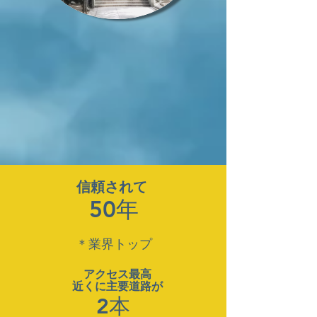
信頼されて
50年
＊業界トップ
​アクセス最高
近くに​主要道路が
2本