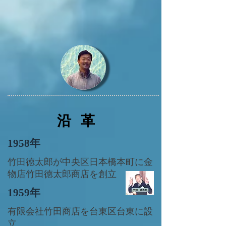
​
​沿 革
1958年
竹田徳太郎が中央区日本橋本町に
金
物店竹田徳太郎商店を創立
1959年
有限会社竹田商店を台東区台東に設
立