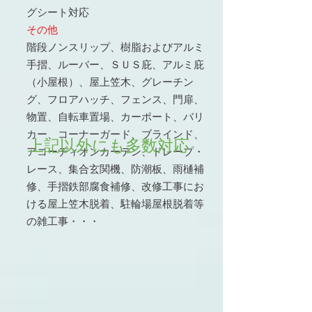
グシート対応
その他
階段ノンスリップ、樹脂およびアルミ
手摺、ルーバー、ＳＵＳ庇、アルミ庇
（小屋根）、屋上笠木、グレーチン
グ、フロアハッチ、フェンス、門扉、
物置、自転車置場、カーポート、バリ
カー、コーナーガード、ブラインド、
上記以外にも
多数対応
アコーディオンカーテン、ドレープ・
レース、集合玄関機、防潮板、雨樋補
修、手摺鉄部腐食補修、改修工事にお
ける屋上笠木脱着、駐輪場屋根脱着等
の雑工事・・・